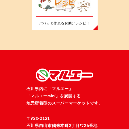
パパッと作れるお助けレシピ！
石川県内に「マルエー」
「マルエーmini」を展開する
地元密着型のスーパーマーケットです。
〒920-2121
石川県白山市鶴来本町2丁目ワ26番地