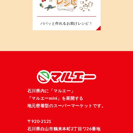
パパッと作れるお助けレシピ！
石川県内に「マルエー」
「マルエーmini」を展開する
地元密着型のスーパーマーケットです。
〒920-2121
石川県白山市鶴来本町2丁目ワ26番地